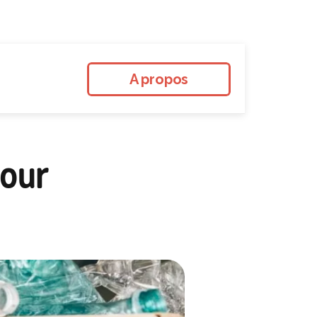
A propos
our 