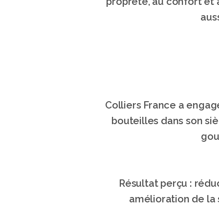
propreté, au confort et 
auss
Colliers France a engag
bouteilles dans son siè
gou
Résultat perçu : rédu
amélioration de la 