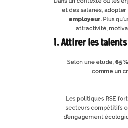
Dans un contexte où les en
et des salariés, adopter
employeur
. Plus qu’
attractivité, motiv
1. Attirer les talen
Selon une étude, 
65 %
comme un cri
Les politiques RSE fort
secteurs compétitifs ou
d’engagement écologiqu