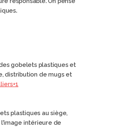
ture responsable. On pense 
iques. 
es gobelets plastiques et 
, distribution de mugs et 
liers+1
ts plastiques au siège, 
l’image intérieure de 