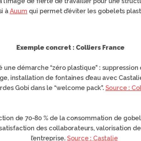
à l’image de fierté de travailler pour une struc
i à 
Auum
 qui permet d’éviter les gobelets plast
Exemple concret : Colliers France
é une démarche “zéro plastique” : suppression d
ge, installation de fontaines d’eau avec Castalie
rdes Gobi dans le “welcome pack”. 
Source :
 Col
ction de 70-80 % de la consommation de gobele
satisfaction des collaborateurs, valorisation de 
l’entreprise. 
Source :
 Castalie