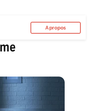
A propos
ème 