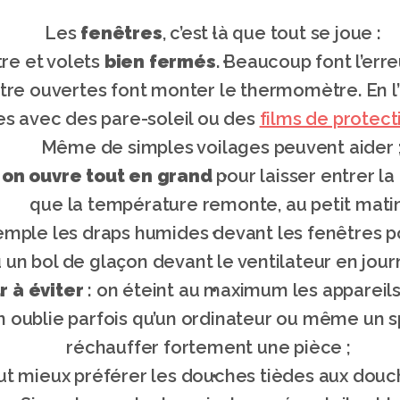
 Les 
fenêtres
, c’est là que tout se joue :
re et volets 
bien fermés
. Beaucoup font l’erre
nêtre ouvertes font monter le thermomètre. En l
s avec des pare-soleil ou des 
films de protect
Même de simples voilages peuvent aider 
 
on ouvre tout en grand
 pour laisser entrer l
que la température remonte, au petit matin
xemple les draps humides devant les fenêtres pou
 un bol de glaçon devant le ventilateur en journ
 à éviter
 : on éteint au maximum les appareils 
on oublie parfois qu’un ordinateur ou même un 
réchauffer fortement une pièce ; 
 vaut mieux préférer les douches tièdes aux douc