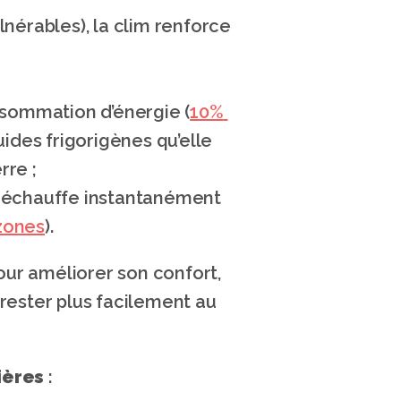
lnérables), la clim renforce 
nsommation d’énergie (
10% 
uides frigorigènes qu’elle 
rre ;
 réchauffe instantanément 
 zones
).
ur améliorer son confort, 
ester plus facilement au 
ières
 :