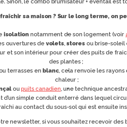
e. Sinon, le combo brumisateur + éventail est to
raîchir sa maison ?
Sur le long terme, on p
e 
isolation 
notamment de son logement (voir 
es ouvertures de 
volets
, 
stores
 ou brise-soleil
ur et son intérieur pour créer des puits de fraic
des plantes ; 
ou terrasses en 
blanc
, cela renvoie les rayons 
chaleur ;
nçal 
ou 
puits canadien
, une technique ancestral
t d’un simple conduit enterré dans lequel circul
fraîchi au contact du sous-sol qui est ensuite ins
otre newsletter, si vous souhaitez recevoir des 